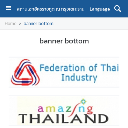
สถานเอกอัครราชทูต ณ กรุงเตหะราน
Language
H
Home
banner bottom
o
m
banner bottom
e
A
b
o
u
t
T
h
e
E
m
b
a