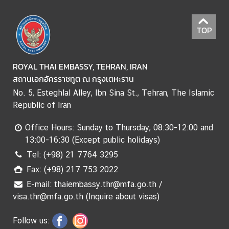
e
n
TOP
t
V
I
ROYAL THAI EMBASSY, TEHRAN, IRAN
S
สถานเอกอัครราชทูต ณ กรุงเตหะราน
A
No. 5, Esteghlal Alley, Ibn Sina St., Tehran, The Islamic
Republic of Iran
Office Hours: Sunday to Thursday, 08:30-12:00 and
13:00-16:30 (Except public holidays)
Tel: (+98) 21 7764 3295
Fax: (+98) 217 753 2022
E-mail: thaiembassy.thr@mfa.go.th /
visa.thr@mfa.go.th (Inquire about visas)
Follow us: